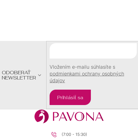
Z
Á
P
Ä
T
I
E
Vložením e-mailu súhlasíte s
ODOBERAŤ
podmienkami ochrany osobných
NEWSLETTER
údajov
Prihlásiť sa
(7:00 - 15:30)