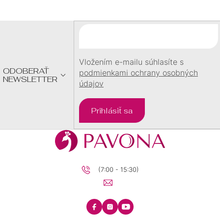
P
Ä
T
I
E
Vložením e-mailu súhlasíte s
ODOBERAŤ
podmienkami ochrany osobných
NEWSLETTER
údajov
Prihlásiť sa
(7:00 - 15:30)