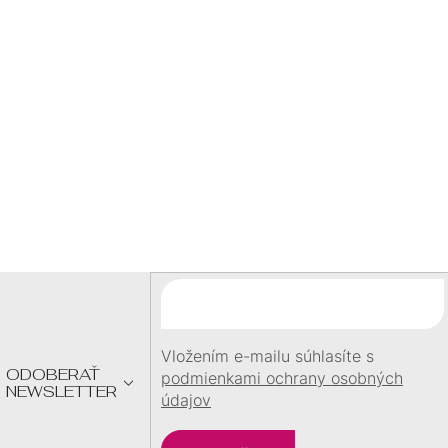
Ý
BLESKOVÁ DOPRAVA
P
expedujeme ihneď
doprava zadarmo nad
I
60 €
DARČEK
S
U
pri objednávke
nad
60 €
Z
Á
P
Ä
T
I
E
Vložením e-mailu súhlasíte s
ODOBERAŤ
podmienkami ochrany osobných
NEWSLETTER
údajov