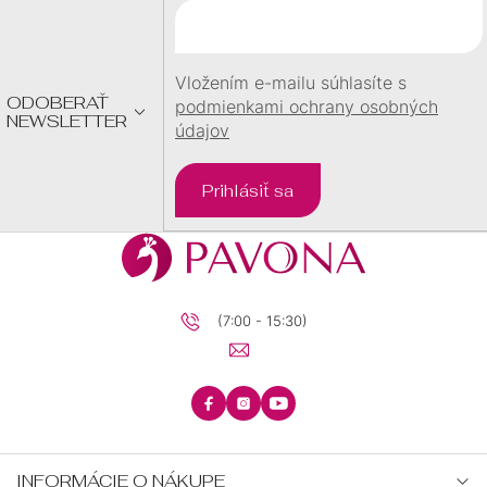
T
I
E
Vložením e-mailu súhlasíte s
ODOBERAŤ
podmienkami ochrany osobných
NEWSLETTER
údajov
Prihlásiť sa
(7:00 - 15:30)
INFORMÁCIE O NÁKUPE