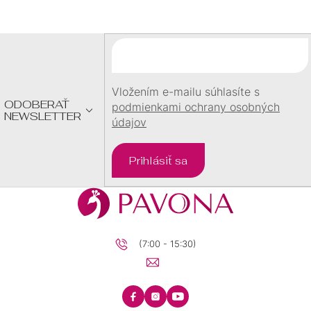
P
Ä
T
I
E
Vložením e-mailu súhlasíte s
ODOBERAŤ
podmienkami ochrany osobných
NEWSLETTER
údajov
Prihlásiť sa
(7:00 - 15:30)