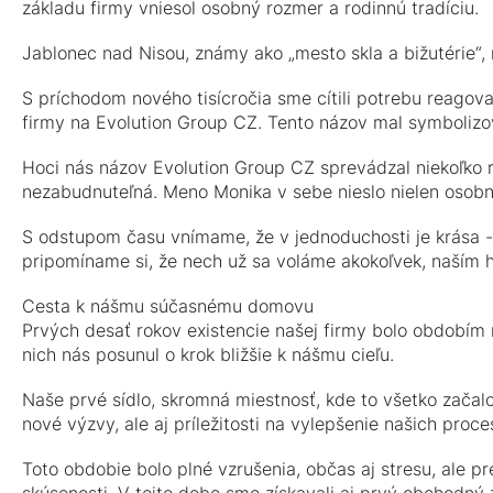
základu firmy vniesol osobný rozmer a rodinnú tradíciu.
Jablonec nad Nisou, známy ako „mesto skla a bižutérie“,
S príchodom nového tisícročia sme cítili potrebu reagov
firmy na Evolution Group CZ. Tento názov mal symbolizov
Hoci nás názov Evolution Group CZ sprevádzal niekoľko ro
nezabudnuteľná. Meno Monika v sebe nieslo nielen osobný a
S odstupom času vnímame, že v jednoduchosti je krása - 
pripomíname si, že nech už sa voláme akokoľvek, naším h
Cesta k nášmu súčasnému domovu
Prvých desať rokov existencie našej firmy bolo obdobím n
nich nás posunul o krok bližšie k nášmu cieľu.
Naše prvé sídlo, skromná miestnosť, kde to všetko začal
nové výzvy, ale aj príležitosti na vylepšenie našich proce
Toto obdobie bolo plné vzrušenia, občas aj stresu, ale 
skúsenosti. V tejto dobe sme získavali aj prvý obchodný