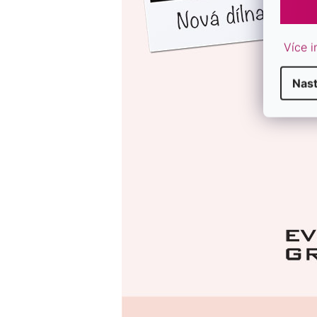
Více i
Nas