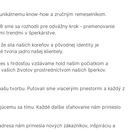
p k unikátnemu know-how a zručným remeselníkom.
008 sme sa rozhodli pre odvážny krok - premenovanie
mi trendmi v šperkárstve.
e sila našich koreňov a pôvodnej identity je
tvoria jadro našej klientely.
 dnes s hrdosťou vzdávame hold našim počiatkom a
 vašich životov prostredníctvom našich šperkov.
 našu tvorbu. Putovali sme viacerými priestormi a každý z
ujúcemu sa tímu. Každé ďalšie sťahovanie nám prinieslo
dresa nám priniesla nových zákazníkov, inšpiráciu a