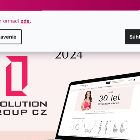
nformací
zde
.
tavenie
Súh