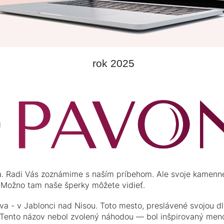
rok 2025
a. Radi Vás zoznámime s naším príbehom. Ale svoje kamen
. Možno tam naše šperky môžete vidieť.
a - v Jablonci nad Nisou. Toto mesto, preslávené svojou dl
ka. Tento názov nebol zvolený náhodou — bol inšpirovaný m