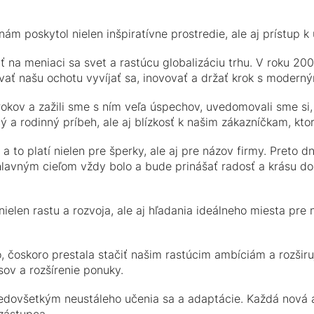
 nám poskytol nielen inšpiratívne prostredie, ale aj prístu
ať na meniaci sa svet a rastúcu globalizáciu trhu. V roku 2
ať našu ochotu vyvíjať sa, inovovať a držať krok s moderný
kov a zažili sme s ním veľa úspechov, uvedomovali sme si, ž
 rodinný príbeh, ale aj blízkosť k našim zákazníčkam, ktoré 
a to platí nielen pre šperky, ale aj pre názov firmy. Preto
lavným cieľom vždy bolo a bude prinášať radosť a krásu do
ielen rastu a rozvoja, ale aj hľadania ideálneho miesta pre
o, čoskoro prestala stačiť našim rastúcim ambíciám a rozšir
sov a rozšírenie ponuky.
predovšetkým neustáleho učenia sa a adaptácie. Každá nová a
 zástupca.