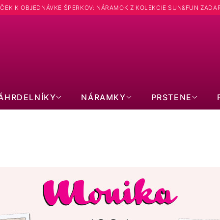
ČEK K OBJEDNÁVKE ŠPERKOV: NÁRAMOK Z KOLEKCIE SUN&FUN ZADA
Hľadať
ÁHRDELNÍKY
NÁRAMKY
PRSTENE