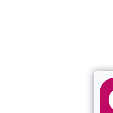
Oceľová retiazka 40009
Pozlátená re
SKLADOM
SKLADOM
€13
€69
/ ks
od
/ ks