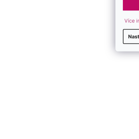
Více i
Nas
Pozlátená strieborná retiazka "KOCKA"
Pozlátená st
30014
dĺžka 45 cm
SKLADOM
SKLADOM
€36
€33
od
/ ks
/ ks