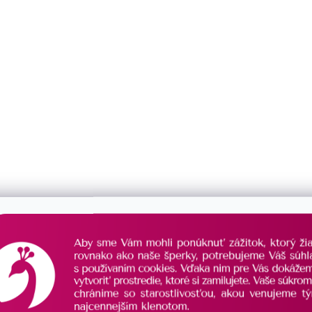
tiazka 62053
Pozlátená retiazka 62054
SKLADOM
€60
od
/ ks