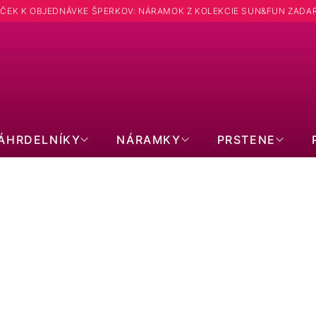
ČEK K OBJEDNÁVKE ŠPERKOV: NÁRAMOK Z KOLEKCIE SUN&FUN ZADA
Hľadať
ÁHRDELNÍKY
NÁRAMKY
PRSTENE
RETIAZKY K PRÍVESKOM
Oceľová retiazka 40008