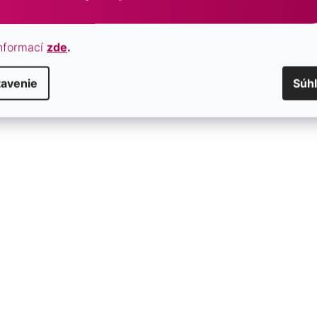
nformací
zde
.
tavenie
Súh
rieborná retiazka plochá
Strieborná retiazka "KOCKA
 30015
SKLADOM
€29
od
/ ks