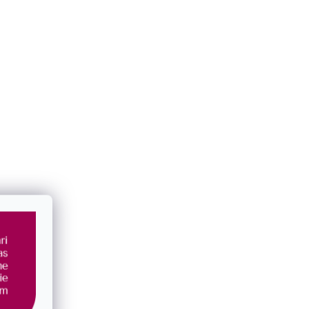
Pozlátená retiazka guľatá "HAD" 30002
SKLADOM
€66
od
/ ks