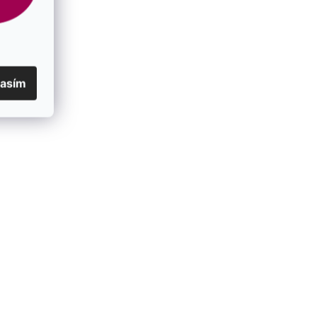
lasím
" 30014
Strieborná retiazka 62053
SKLADOM
€69
od
/ ks