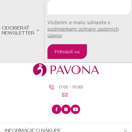
T
I
E
Vložením e-mailu súhlasíte s
ODOBERAŤ
podmienkami ochrany osobných
NEWSLETTER
údajov
Prihlásiť sa
(7:00 - 15:30)
INFORMÁCIE O NÁKUPE