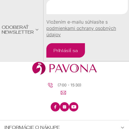
T
I
E
Vložením e-mailu súhlasíte s
ODOBERAŤ
podmienkami ochrany osobných
NEWSLETTER
údajov
Prihlásiť sa
(7:00 - 15:30)
INFORMÁCIE O NÁKUPE