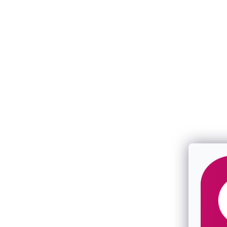
Strieborné hranaté náušnice kruhy 61104
Strieborné n
riečnou perl
SKLADOM
SKLADOM
€76,50
€46,50
/ pár
/ pár