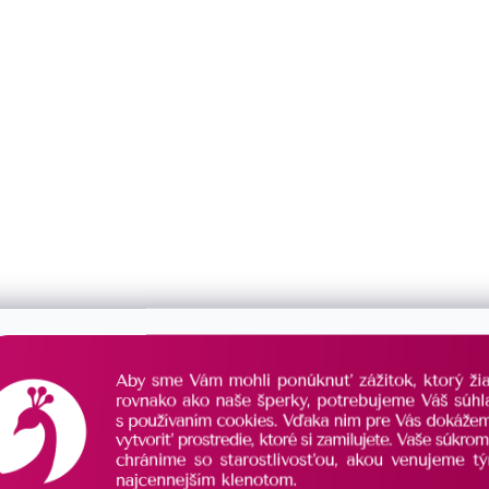
áušnice kôstky s bielou
Strieborné náušnice kôstky s
ou 21041.1M
riečnou perlou 21057.1
SKLADOM
€69,50
/ pár