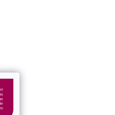
 bielou
Strieborné náušnice kôstky s kryštálmi
Swarovski 31336.3 magic rose
SKLADOM
€36
/ pár