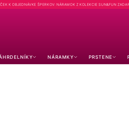
ČEK K OBJEDNÁVKE ŠPERKOV: NÁRAMOK Z KOLEKCIE SUN&FUN ZADA
Hľadať
ÁHRDELNÍKY
NÁRAMKY
PRSTENE
NEŽNÁ ELEGANCIA
Strieborné náušnice visiace s kryštálmi
Swarovski biela slza 31163.1