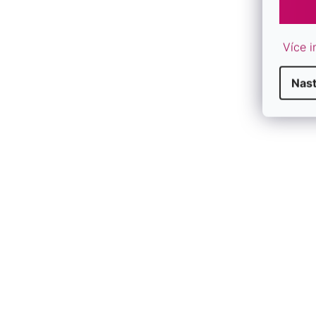
Více i
Nas
Strieborné náušnice kôstky so
Strieborné n
syntetickým opálom biele srdce 11337.1
riečnymi per
SKLADOM
SKLADOM
€30
€50
/ pár
/ pár