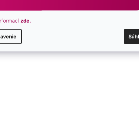
nformací
zde
.
tavenie
Súh
áušnice kruhy s bielymi
Strieborné náušnice kruhy s 
lami 21131.1
Swarovski fialový polkruh 31
SKLADOM
€45
/ pár