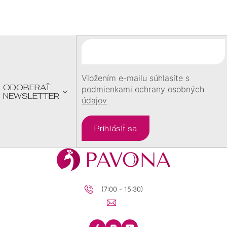
Á
P
Ä
T
I
E
Vložením e-mailu súhlasíte s
ODOBERAŤ
podmienkami ochrany osobných
NEWSLETTER
údajov
Prihlásiť sa
(7:00 - 15:30)