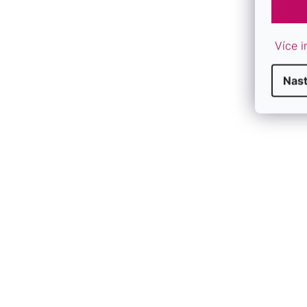
Více i
Nas
Pozlátené strieborné náušnice kôstky
Pozlátené st
malá gulička 61014 Rose Gold
malinká guli
SKLADOM
SKLADOM
€22,50
€15,50
/ pár
/ pár