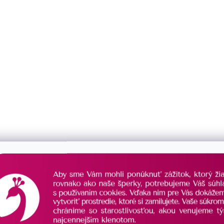
rieborné náušnice kolieska s
Pozlátené strieborné náušnic
03.1
perleťou 11705.1
SKLADOM
€29,50
/ pár