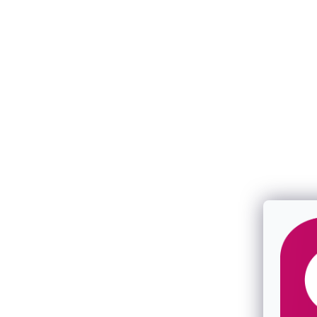
Pozlátené náušnice štvorčeky so zirkónmi
Pozlátené st
11748.1
perleťou 117
SKLADOM
SKLADOM
€45
€25
/ pár
/ pár