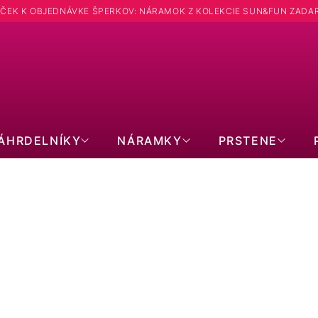
ČEK K OBJEDNÁVKE ŠPERKOV: NÁRAMOK Z KOLEKCIE SUN&FUN ZADA
Hľadať
ÁHRDELNÍKY
NÁRAMKY
PRSTENE
NÁUŠNICE PRE MUŽOV
6
Strieborná kusová náušnica MIA 11XM00002
moissanite 1ct