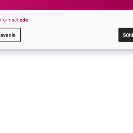
nformací
zde
.
tavenie
Súh
rieborné náušnice kôstky
Pozlátené strieborné náušni
čka 61013
malinká gulička 61013 Rose 
SKLADOM
€15,50
/ pár