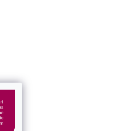
e kolieska s
Pozlátené strieborné náušnice kôstky
malá gulička 61014
SKLADOM
€22,50
/ pár