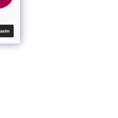
lasím
ce kôstky
Pozlátené strieborné náušnice štvorčeky
Gold
61026
SKLADOM
€23,50
/ pár