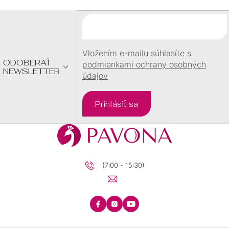
Ä
T
I
E
Vložením e-mailu súhlasíte s
ODOBERAŤ
podmienkami ochrany osobných
NEWSLETTER
údajov
Prihlásiť sa
(7:00 - 15:30)