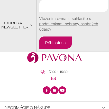
T
I
E
Vložením e-mailu súhlasíte s
ODOBERAŤ
podmienkami ochrany osobných
NEWSLETTER
údajov
Prihlásiť sa
(7:00 - 15:30)
INFORMÁCIE O NÁKUPE