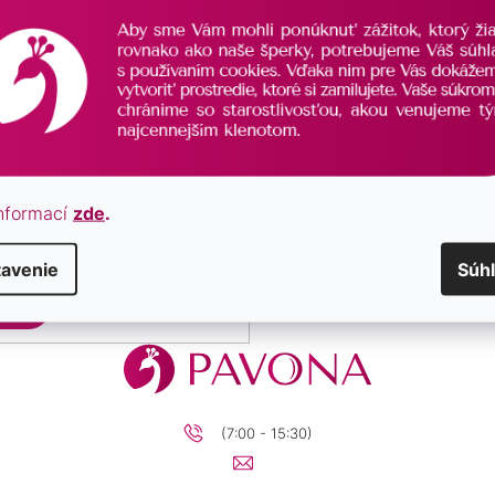
nformací
zde
.
mienkami ochrany osobných
v
tavenie
Súh
ť sa
(7:00 - 15:30)