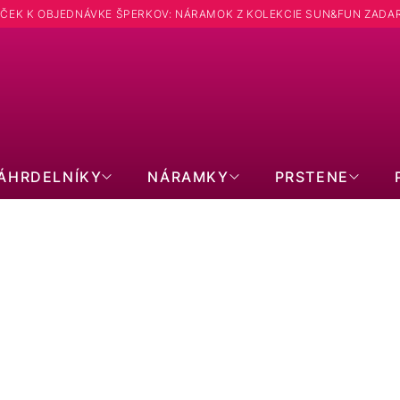
ČEK K OBJEDNÁVKE ŠPERKOV: NÁRAMOK Z KOLEKCIE SUN&FUN ZADA
Hľadať
ÁHRDELNÍKY
NÁRAMKY
PRSTENE
PRÍVESKY
PRODUKTY EŠTE LEN PRIPRAVUJEME