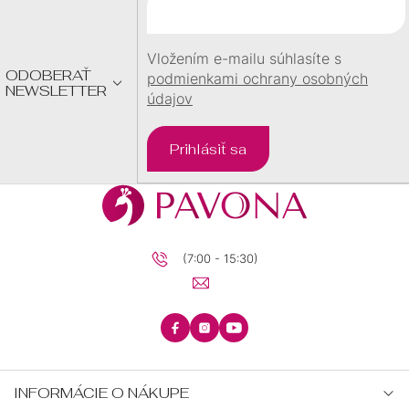
T
I
E
Vložením e-mailu súhlasíte s
ODOBERAŤ
podmienkami ochrany osobných
NEWSLETTER
údajov
Prihlásiť sa
(7:00 - 15:30)
INFORMÁCIE O NÁKUPE