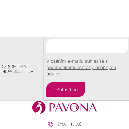
Z
Á
P
Ä
T
I
E
Vložením e-mailu súhlasíte s
ODOBERAŤ
podmienkami ochrany osobných
NEWSLETTER
údajov
Prihlásiť sa
(7:00 - 15:30)