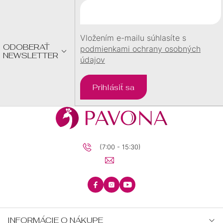
T
I
E
Vložením e-mailu súhlasíte s
ODOBERAŤ
podmienkami ochrany osobných
NEWSLETTER
údajov
Prihlásiť sa
(7:00 - 15:30)
INFORMÁCIE O NÁKUPE