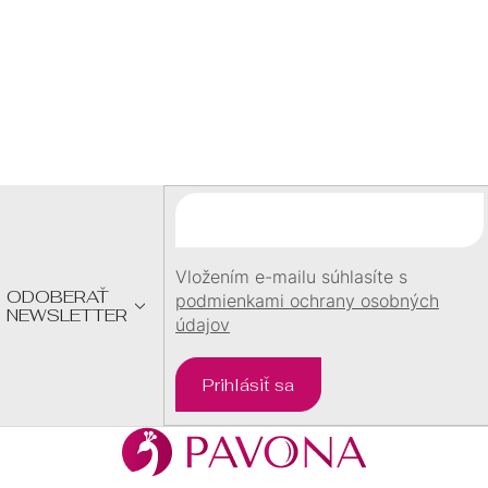
60 €
Z
Á
P
Ä
T
I
E
Vložením e-mailu súhlasíte s
ODOBERAŤ
podmienkami ochrany osobných
NEWSLETTER
údajov
Prihlásiť sa