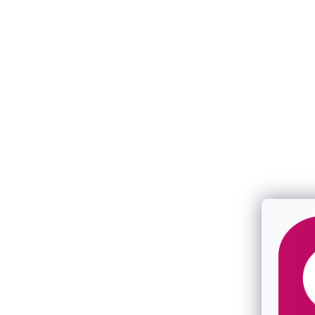
Kabbalah červený náramok strieborný
Kabbalah če
okrúhly 13005.3
strom života
SKLADOM
SKLADOM
€28,50
€36,50
/ ks
/ ks
Tip