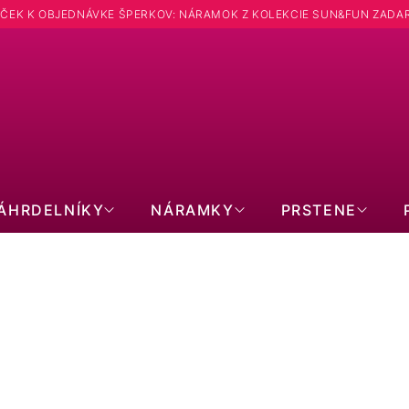
ČEK K OBJEDNÁVKE ŠPERKOV: NÁRAMOK Z KOLEKCIE SUN&FUN ZADA
ÁHRDELNÍKY
NÁRAMKY
PRSTENE
STRIEBORNÉ NÁRAMKY
Pozlátený dvojitý náramok s amazonitmi