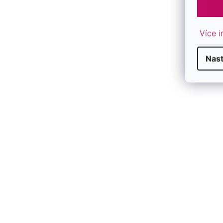
Více i
Nas
Kabbalah náramok hory 13077.3 červený
Kabbalah nár
SKLADOM
SKLADOM
€28
€28
/ ks
/ ks