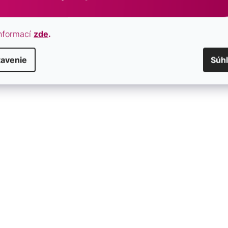
nformací
zde
.
tavenie
Súh
amok hory 13077.3 čierny
Kabbalah náramok hory 130
SKLADOM
€28
/ ks