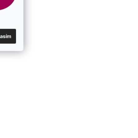
lasím
78.3 červený
Kabbalah náramok hory 13078.3 čierny
SKLADOM
€28
/ ks