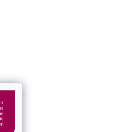
rieborný
Kabbalah čierny náramok strieborný
okrúhly 13005.3
SKLADOM
€28,50
/ ks