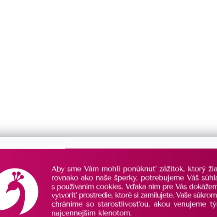
rvený náramok strieborný
Kabbalah čierny náramok st
 so zirkónmi 13021.3
krížik 13023.3
SKLADOM
€29
/ ks