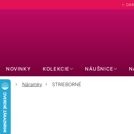
Prejsť
✨ DAR
na
obsah
Hľadať
NOVINKY
KOLEKCIE
NÁUŠNICE
N
Náramky
STRIEBORNÉ
Domov
NAJPREDÁVANEJŠIE
Strieborný dvojitý náramok s farebnými