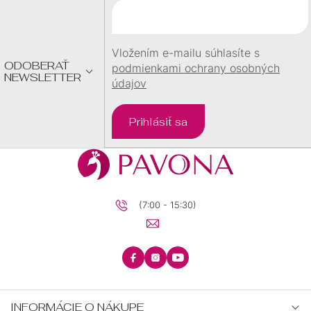
T
I
E
Vložením e-mailu súhlasíte s
ODOBERAŤ
podmienkami ochrany osobných
NEWSLETTER
údajov
Prihlásiť sa
(7:00 - 15:30)
INFORMÁCIE O NÁKUPE