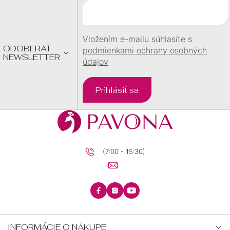
T
I
E
Vložením e-mailu súhlasíte s
ODOBERAŤ
podmienkami ochrany osobných
NEWSLETTER
údajov
Prihlásiť sa
(7:00 - 15:30)
INFORMÁCIE O NÁKUPE