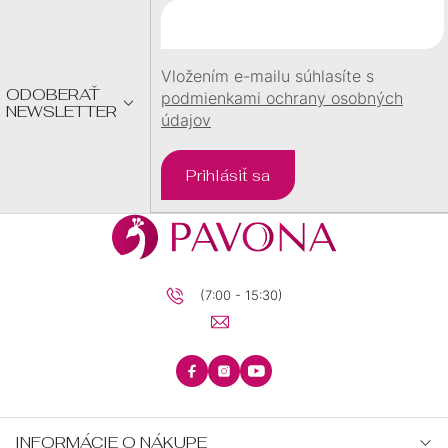
T
I
E
Vložením e-mailu súhlasíte s
ODOBERAŤ
podmienkami ochrany osobných
NEWSLETTER
údajov
Prihlásiť sa
(7:00 - 15:30)
INFORMÁCIE O NÁKUPE