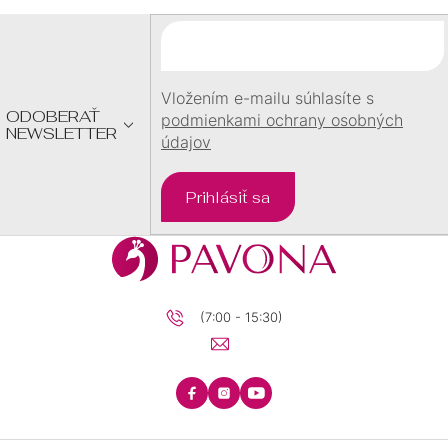
Ä
T
I
E
Vložením e-mailu súhlasíte s
ODOBERAŤ
podmienkami ochrany osobných
NEWSLETTER
údajov
Prihlásiť sa
(7:00 - 15:30)