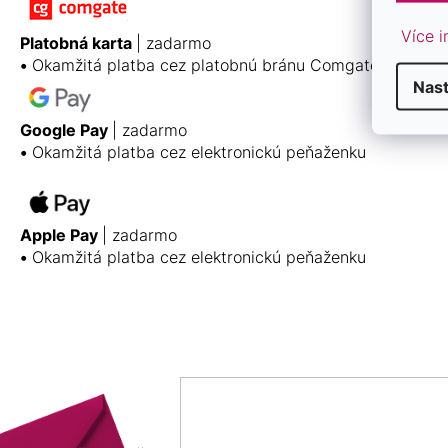
Více i
Platobná karta
| zadarmo
•
Okamžitá platba cez platobnú bránu Comgate
Nas
Google Pay
| zadarmo
•
Okamžitá platba cez elektronickú peňaženku
Apple Pay
| zadarmo
•
Okamžitá platba cez elektronickú peňaženku
Z
Á
P
Ä
T
I