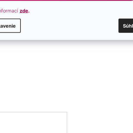
nformací
zde
.
tavenie
Súh