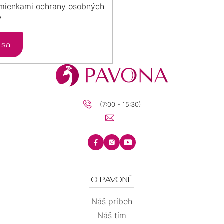
mienkami ochrany osobných
v
ť sa
(7:00 - 15:30)
O PAVONĚ
Náš príbeh
Náš tím