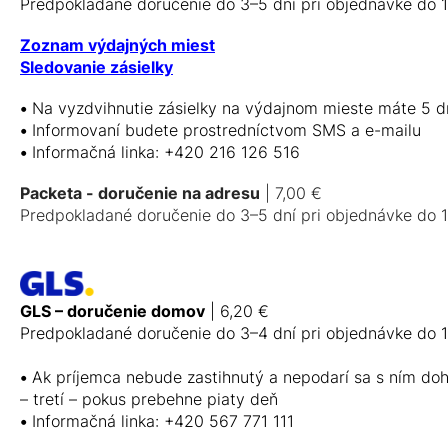
Predpokladané doručenie do 3–5 dní pri objednávke do 1
Zoznam výdajných miest
Sledovanie zásielky
•
Na vyzdvihnutie zásielky na výdajnom mieste máte 5 dn
•
Informovaní budete prostredníctvom SMS a e-mailu
•
Informačná linka: +420 216 126 516
Packeta - doručenie na adresu
| 7,00 €
Predpokladané doručenie do 3–5 dní pri objednávke do 1
GLS – doručenie domov
| 6,20 €
Predpokladané doručenie do 3–4 dní pri objednávke do 1
•
Ak príjemca nebude zastihnutý a nepodarí sa s ním doh
– tretí – pokus prebehne piaty deň
•
Informačná linka: +420 567 771 111