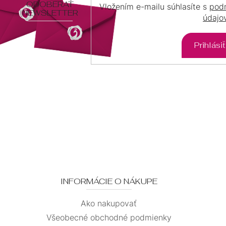
E
ODOBERAŤ
Vložením e-mailu súhlasíte s
pod
NEWSLETTER
údajo
Prihlási
INFORMÁCIE O NÁKUPE
Ako nakupovať
Všeobecné obchodné podmienky