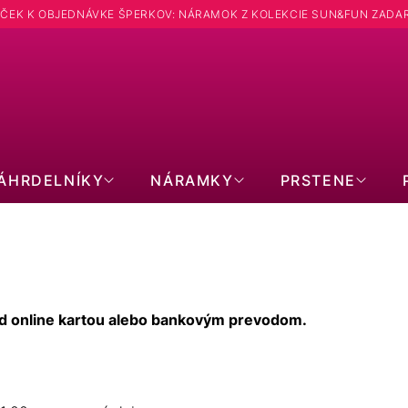
ČEK K OBJEDNÁVKE ŠPERKOV: NÁRAMOK Z KOLEKCIE SUN&FUN ZADA
Hľadať
ÁHRDELNÍKY
NÁRAMKY
PRSTENE
ed online kartou alebo bankovým prevodom.