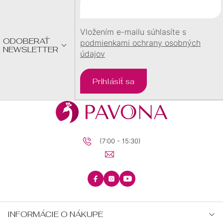
T
I
E
Vložením e-mailu súhlasíte s
ODOBERAŤ
podmienkami ochrany osobných
NEWSLETTER
údajov
Prihlásiť sa
(7:00 - 15:30)
INFORMÁCIE O NÁKUPE