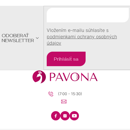
Ä
T
I
E
Vložením e-mailu súhlasíte s
ODOBERAŤ
podmienkami ochrany osobných
NEWSLETTER
údajov
Prihlásiť sa
(7:00 - 15:30)