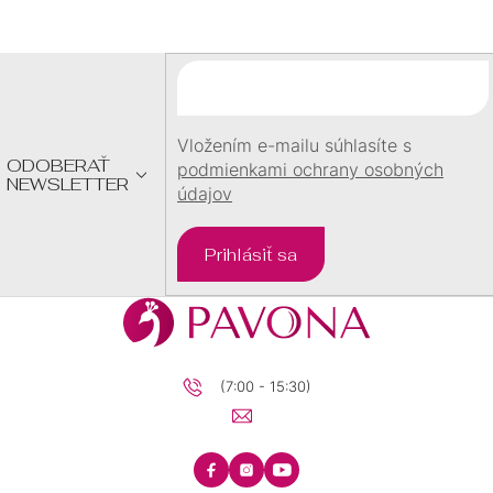
P
Ä
T
I
E
Vložením e-mailu súhlasíte s
ODOBERAŤ
podmienkami ochrany osobných
NEWSLETTER
údajov
Prihlásiť sa
(7:00 - 15:30)