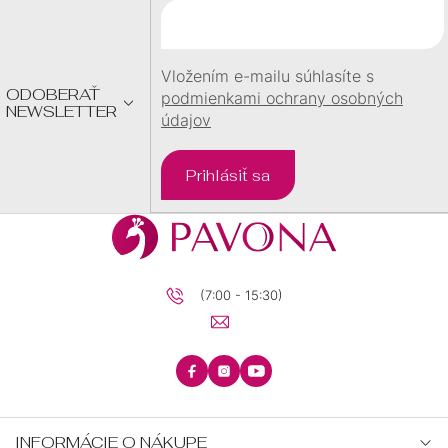
T
I
E
Vložením e-mailu súhlasíte s
ODOBERAŤ
podmienkami ochrany osobných
NEWSLETTER
údajov
Prihlásiť sa
(7:00 - 15:30)
INFORMÁCIE O NÁKUPE