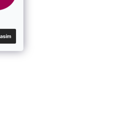
lasím
irkónmi
Pozlátený prsteň so štvorcovým
zirkónom 15037.1
SKLADOM
€57
/ ks