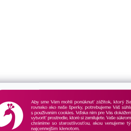
rsteň s ametystom 15032.3
Pozlátený prsteň s bielou pe
15022.1
SKLADOM
€87,50
/ ks