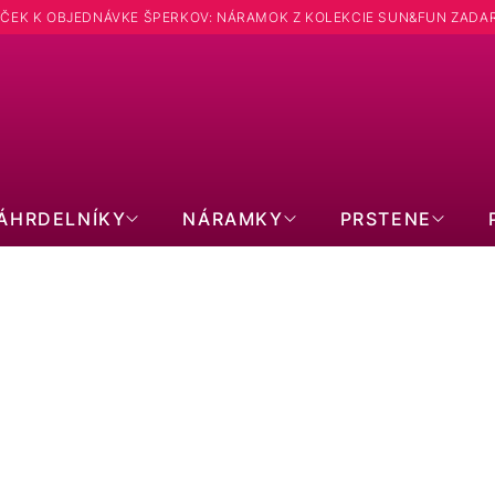
ČEK K OBJEDNÁVKE ŠPERKOV: NÁRAMOK Z KOLEKCIE SUN&FUN ZADA
Hľadať
ÁHRDELNÍKY
NÁRAMKY
PRSTENE
STRIEBORNÉ PRSTENE
Strieborný prsteň jednoduchý krúžok 65014