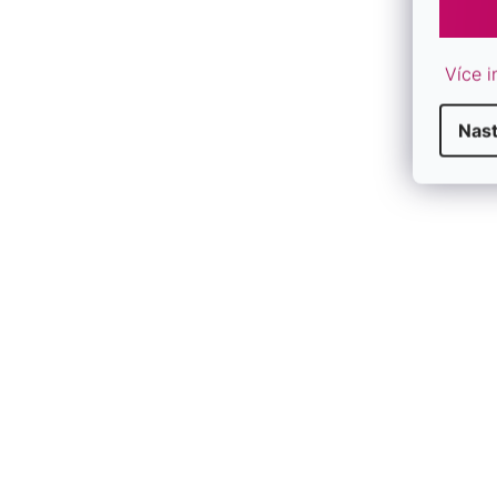
Více i
Nas
Pozlátený prsteň s riečnymi perlami
Pozlátený pr
25005.1
15030.3
SKLADOM
SKLADOM
€60,50
€91
/ ks
/ ks