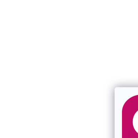
Pozlátený prsteň ruženín a modrý
Pozlátený p
chalcedón 15025.3
SKLADOM
SKLADOM
€101,50
€77
/ ks
/ ks