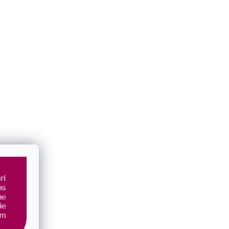
rleťou
Pozlátený prsteň s riečnou perlou a
srdcom 25004.1
SKLADOM
€53,50
/ ks