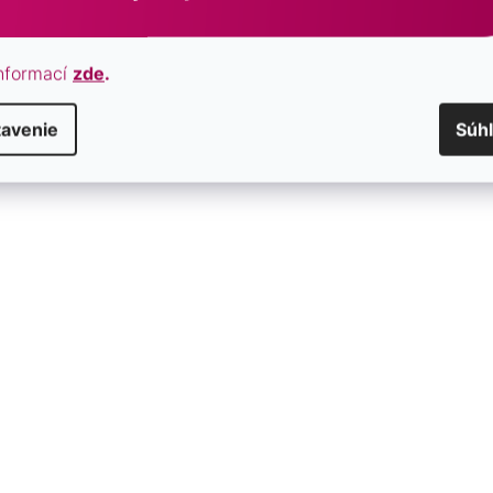
nformací
zde
.
tavenie
Súh
steň s ružovou perleťou
Pozlátený prsteň s vzor so z
15035.1
SKLADOM
€74,50
/ ks