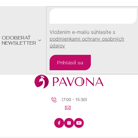
Ä
T
I
E
Vložením e-mailu súhlasíte s
ODOBERAŤ
podmienkami ochrany osobných
NEWSLETTER
údajov
Prihlásiť sa
(7:00 - 15:30)