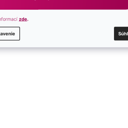
nformací
zde
.
tavenie
Súh
amok dvojradový tmavo
Perlový náramok dvojradov
.3 dark
33065.3 grey
SKLADOM
€35
/ ks