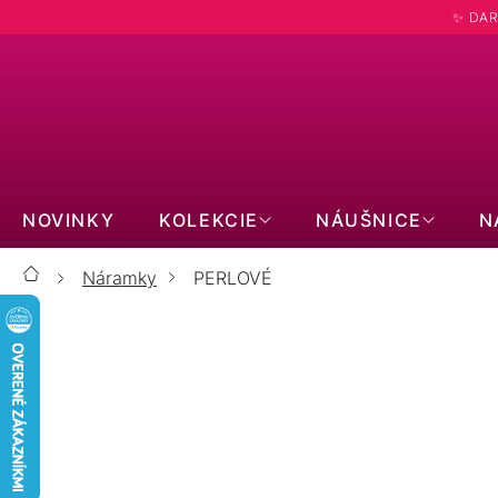
Prejsť
✨ DAR
na
obsah
NOVINKY
KOLEKCIE
NÁUŠNICE
N
Náramky
PERLOVÉ
Domov
SYNTETICKÉ PERLY