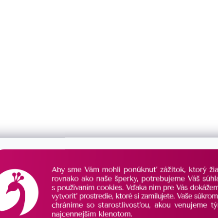
mok dvojradový biely
Perlový náramok dvojradový
a
33065.3 rose
SKLADOM
€35
/ ks