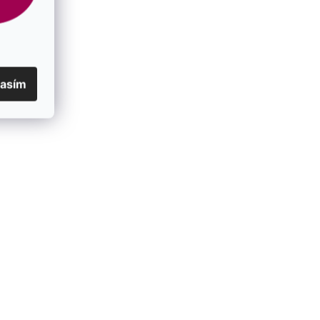
lasím
ý tmavo šedý
Perlový náramok dvojradový tmavo
zelený 33065.3 tahiti
SKLADOM
€35
/ ks