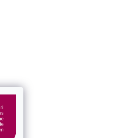
 ružový
Perlový náramok dvojradový svetlo
bronzový 33065.3 lt.bronze
SKLADOM
€35
/ ks