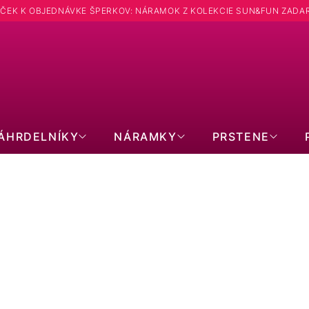
ČEK K OBJEDNÁVKE ŠPERKOV: NÁRAMOK Z KOLEKCIE SUN&FUN ZADA
Hľadať
ÁHRDELNÍKY
NÁRAMKY
PRSTENE
PERLOVÉ NÁRAMKY