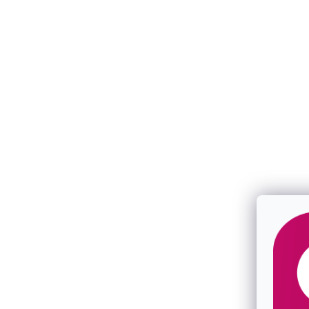
Perlový náramok biely so striebornou
Perlový nára
sponou 33123.1
33065.1 biel
SKLADOM
SKLADOM
€26,50
€35
/ ks
/ ks