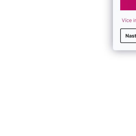
Více i
Nas
Perlový náramok dvojradový tmavo
Perlový nár
bronzový 33065.3 bronze
hnedý 33065
SKLADOM
SKLADOM
€35
€35
/ ks
/ ks