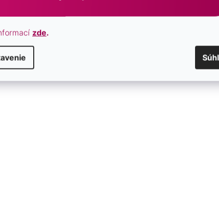
nformací
zde
.
tavenie
Súh
rieborné náušnice srdca
Pozlátené strieborné náušni
gold
11715.1 rose gold
SKLADOM
€43
/ pár