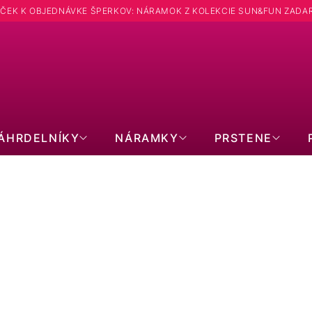
ČEK K OBJEDNÁVKE ŠPERKOV: NÁRAMOK Z KOLEKCIE SUN&FUN ZADA
Hľadať
ÁHRDELNÍKY
NÁRAMKY
PRSTENE
ROSE GOLD
Pozlátené strieborné náušnice placky 61134
rose gold