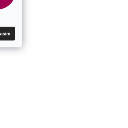
lasím
ce srdiečka
Pozlátené strieborné náušnice strom
života so zirkónmi 11712.1 rose gold
SKLADOM
€42
/ pár