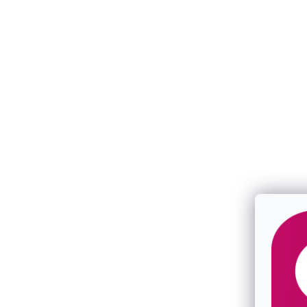
Pozlátené strieborné náušnice lesklá
Pozlátené st
gulička 61136 rose gold
veľké 61135 
SKLADOM
SKLADOM
€65
€79
/ pár
/ pár