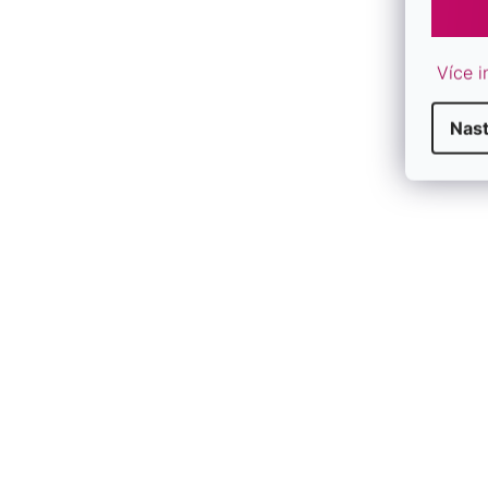
Více i
Nas
Pozlátené strieborné náušnice so
Pozlátené st
zaveseným srdiečkom 11720.1 rose gold
11716.1 rose 
SKLADOM
SKLADOM
€71,50
€37
/ pár
/ pár