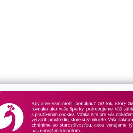
rieborné náušnice placky
Pozlátené strieborné náušni
rose gold
srdiečka 11718.1 rose gold
SKLADOM
€42
/ pár