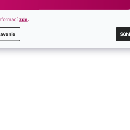
nformací
zde
.
tavenie
Súh
ava s bielou riečnou perlou
Perlová súprava s bielou rie
zirkónmi štvorec 29083.1
SKLADOM