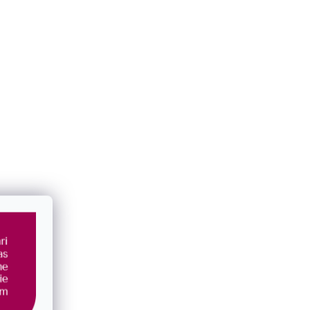
 riečnou
Perlová súprava s bielou riečnou perlou
29055.1B
SKLADOM
€124
/ sada