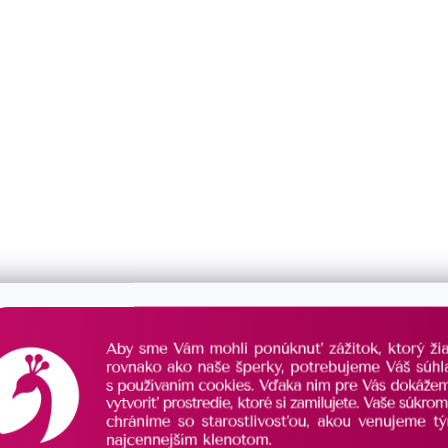
ava plamienok s riečnou
Perlová súprava polmesiac s
 29051.1B
perlou biely 29053.1B
SKLADOM
€112,50
ada
/ sada