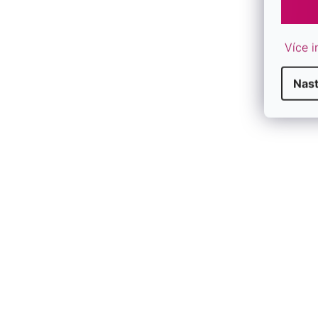
Více i
Nas
Perlová súprava s bielou riečnou perlou
Perlová súpr
29066.1B
29069.1B
SKLADOM
SKLADOM