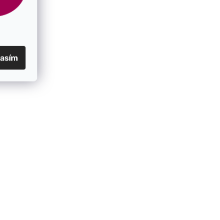
lasím
čnou perlou a
Perlová súprava s bielou riečnou perlou a
zirkónmi štvorec 29084.1
SKLADOM