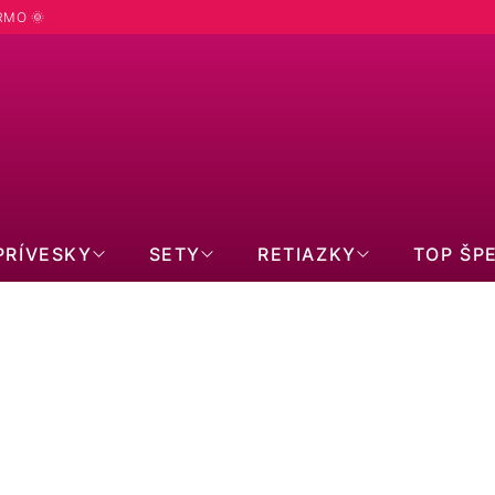
RMO 🌞
PRÍVESKY
SETY
RETIAZKY
TOP ŠP