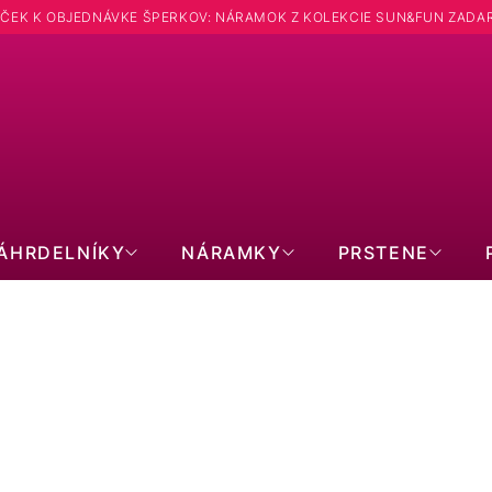
ČEK K OBJEDNÁVKE ŠPERKOV: NÁRAMOK Z KOLEKCIE SUN&FUN ZADA
ÁHRDELNÍKY
NÁRAMKY
PRSTENE
PERLOVÉ SETY ŠPERKOV