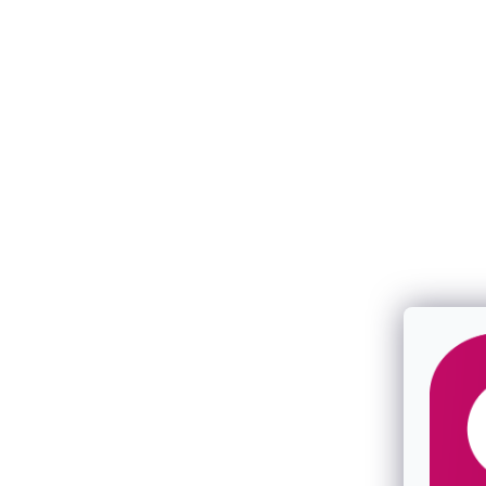
Perlová súprava ovál s riečnou perlou a
Perlová súpr
zirkónmi biela 29049.1B
perlou biela
SKLADOM
SKLADOM
€123
€121,50
/ sada
/ s