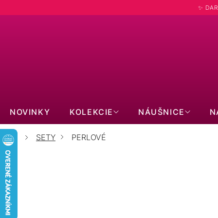
Prejsť
✨ DAR
na
obsah
Hľadať
NOVINKY
KOLEKCIE
NÁUŠNICE
N
SETY
PERLOVÉ
Domov
SYNTETICKÉ PERLY