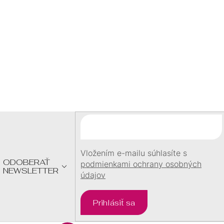
SKLADOM
SKLADOM
82,00 €
103,00 €
/ sada
/ sada
Z
Á
P
Ä
T
I
E
Vložením e-mailu súhlasíte s
ODOBERAŤ
podmienkami ochrany osobných
NEWSLETTER
údajov
Prihlásiť sa