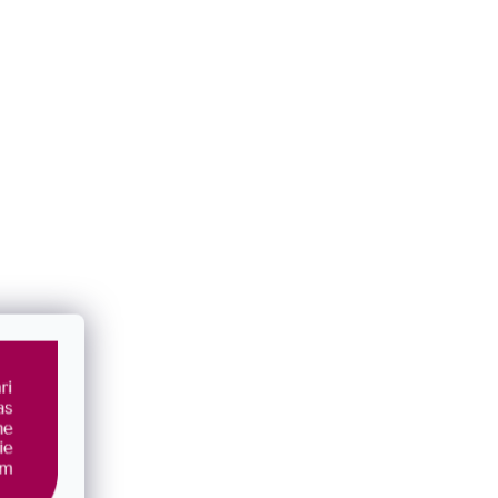
stom a bielou
Pozlátené náušnice s fosílnym korálom
11741.3
SKLADOM
€126
/ pár