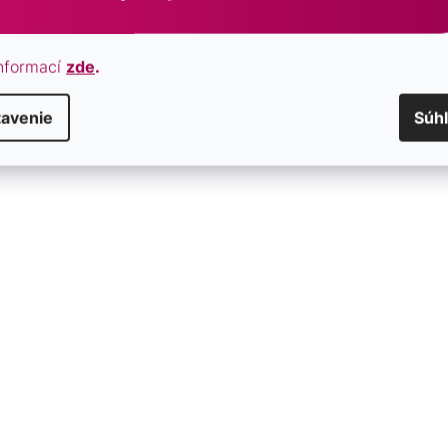
nformací
zde
.
tavenie
Súh
siace náušnice kvapky s
Pozlátené visiace náušnice s
1733.3
perleťou 11734.1
SKLADOM
€126,50
/ pár