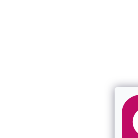
Pozlátené náušnice lístky so zeleným
Pozlátené ná
achátom 11744.3
SKLADOM
SKLADOM
€168
€105
/ pár
/ pár