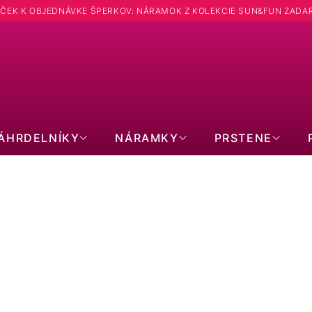
ČEK K OBJEDNÁVKE ŠPERKOV: NÁRAMOK Z KOLEKCIE SUN&FUN ZADA
Hľadať
ÁHRDELNÍKY
NÁRAMKY
PRSTENE
NÁUŠNICE S PRAVÝMI KAMEŇMI
Náušnice s tyrkysom 41016.3