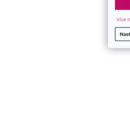
Více i
Nas
Pozlátené náušnice s ruženínom a
Pozlátené vi
chalcedónom 11740.3
ametystom 1
SKLADOM
SKLADOM
€143,50
€112
/ pár
/ pár