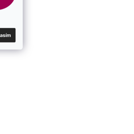
lasím
 bielou
Pozlátené visiace náušnice s ruženínom
11737.3
SKLADOM
€116
/ pár