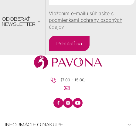
I
E
Vložením e-mailu súhlasíte s
ODOBERAŤ
podmienkami ochrany osobných
NEWSLETTER
údajov
Prihlásiť sa
(7:00 - 15:30)
INFORMÁCIE O NÁKUPE