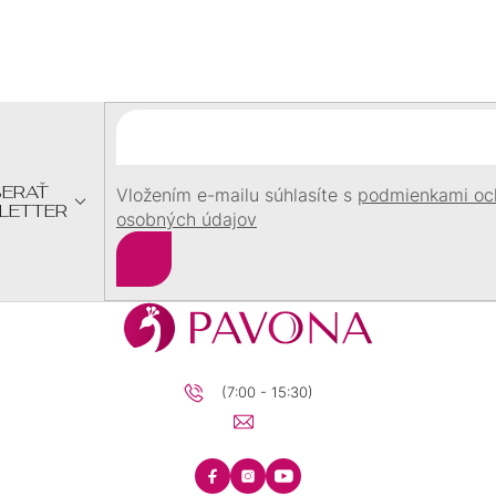
Z
Á
P
Ä
T
I
E
ERAŤ
Vložením e-mailu súhlasíte s
podmienkami oc
LETTER
osobných údajov
Prihlásiť
sa
(7:00 - 15:30)