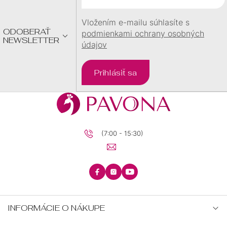
I
E
Vložením e-mailu súhlasíte s
ODOBERAŤ
podmienkami ochrany osobných
NEWSLETTER
údajov
Prihlásiť sa
(7:00 - 15:30)
INFORMÁCIE O NÁKUPE