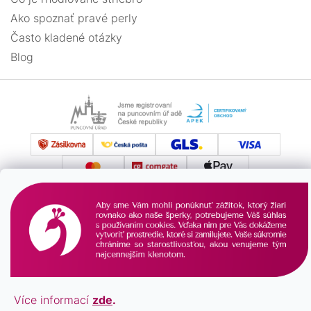
Ako spoznať pravé perly
Často kladené otázky
Blog
Vytvoril Shoptet
Copyright 2026
Pavona.sk
. Všetky práva vyhradené.
Více informací
zde
.