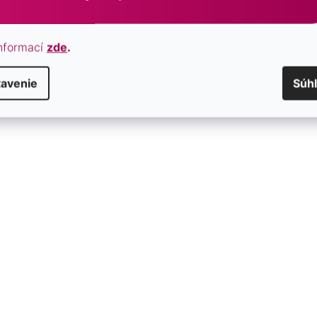
nformací
zde
.
tavenie
Súh
átených náušníc 41101.1
Visiace náušnice s guličkami
SKLADOM
€41,50
/ pár