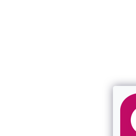
Pozlátené dlhé retiazkové náušnice
Prevliekacie
41094.1
SKLADOM
SKLADOM
€49,50
€24,50
/ pár
/ pár
Novinka
Novinka