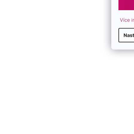
Více i
Nas
Súprava náušníc 41101.1
Súprava pozl
SKLADOM
SKLADOM
€47
€65
/ sada
/ sada
Novinka