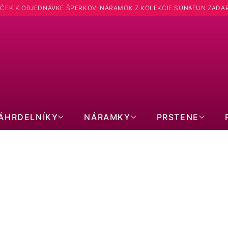
ČEK K OBJEDNÁVKE ŠPERKOV: NÁRAMOK Z KOLEKCIE SUN&FUN ZADA
ÁHRDELNÍKY
NÁRAMKY
PRSTENE
NÁUŠNICE VISIACE
u
Pozlátené strieborné náušnice 61072