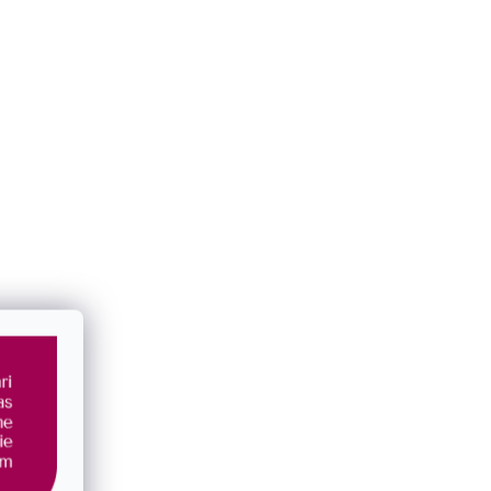
.1
Strieborné náušnice prehnuté placky
61059
SKLADOM
€63,50
/ pár
Novinka