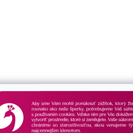
 náušnice 41089.1
Prevliekacie náušnice 41093
SKLADOM
€21
/ pár
Novinka