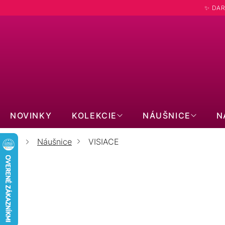
Prejsť
✨ DAR
na
obsah
Hľadať
NOVINKY
KOLEKCIE
NÁUŠNICE
N
Náušnice
VISIACE
Domov
NAJPREDÁVANEJŠIE
Strieborné náušnice visiace s bielou riečno