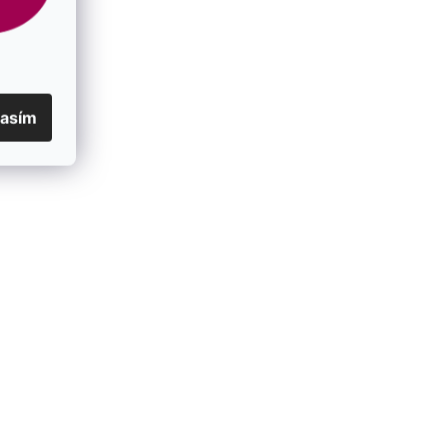
lasím
 41091.1
Visiace náušnice s guličkami 41103.1
SKLADOM
€46
/ pár