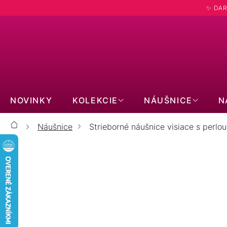
Prejsť
✨ DAR
na
obsah
NOVINKY
KOLEKCIE
NÁUŠNICE
N
Náušnice
Strieborné náušnice visiace s perlou
Domov
Strieborné náušnice visiace s 