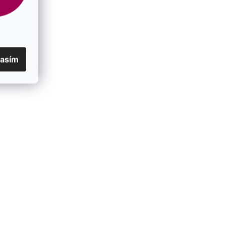
Farba
:
biela
Farba kovu
:
strieborná
lasím
Balenie
:
darčeková krabička zadarmo
Farba kryštálu
:
crystal
Priemer perly (mm)
:
8
Dĺžka mm
:
27
EAN
:
8590962316735
Povrchová úprava
:
rhodiované striebro