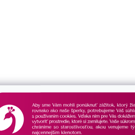
Popis
Podobné (1)
Hodnotenie
Diskusia
ť k večerným šatám? Vyskúšajte strieborné náušnice
zosti 925/1000
s povrchovou úpravou ródiom a sú
ším bielym Swarovski kryštálom. Náušnice
echcenej strate. Do náušníc
nie je pridaný nikel
, a
pre vás ručne vyrobili naše šikovné šperkárky.
rú šperk obsahuje. O pravosti striebra a Swarovski
obku priložený.
aštičky.
PERLOU SWAROVSKI BIELE OKRÚHLE 31196.1