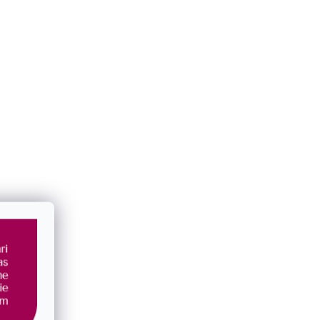
Dodatočné parametre
Kategória
:
Náušnice
EAN
:
8590962316735
Materiál
:
striebro 925/1000
Typ náušnice
:
visiaci
Typ šperku
:
náušnice
Zapínanie
:
klapka
Tvar
:
okrúhle