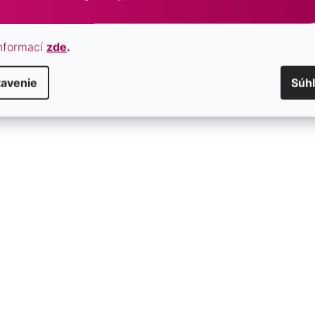
nformací
zde
.
tavenie
Súh