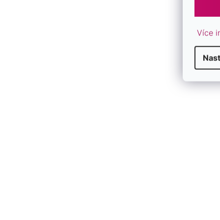
kryštály sú tiež v bielej farbe
dĺžka náušnice je 25 mm
priemer perly je 8 mm
Více i
priemer kryštálu je 5 mm
hmotnosť šperku sú 2 g
Nas
rhodiované striebro rýdzosti 925/1000
zapínanie náušníc na klapku
náušnice 31196.1 skvele doplnia vaše večerné šaty
šperk vám dodáme v krabičke a darčekovej taštičke