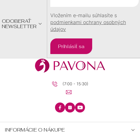
I
E
Vložením e-mailu súhlasíte s
ODOBERAŤ
podmienkami ochrany osobných
NEWSLETTER
údajov
Prihlásiť sa
(7:00 - 15:30)
INFORMÁCIE O NÁKUPE