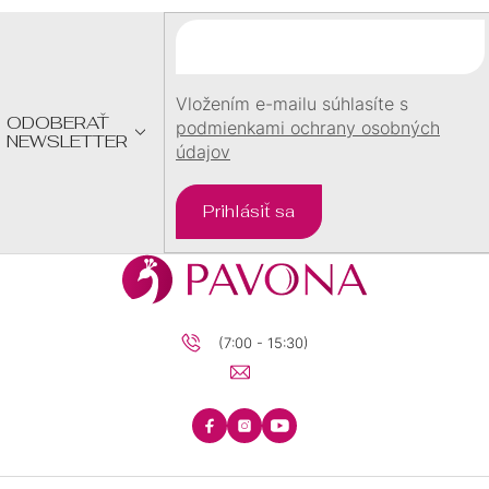
Ä
T
I
E
Vložením e-mailu súhlasíte s
ODOBERAŤ
podmienkami ochrany osobných
NEWSLETTER
údajov
Prihlásiť sa
(7:00 - 15:30)