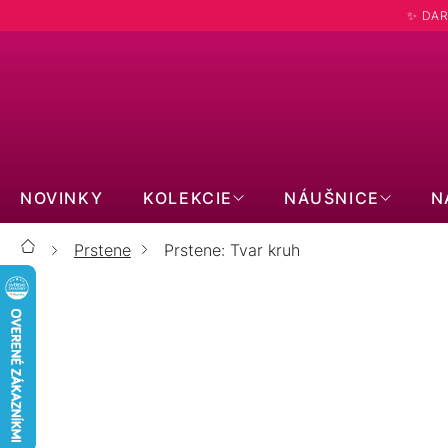
Prejsť
✨ DAR
na
obsah
NOVINKY
KOLEKCIE
NÁUŠNICE
N
Prstene
Prstene: Tvar kruh
Domov
STRIEBORNÉ
POZLÁTENÉ
S MOISSANITOM
OPÁLOVÉ
BRILIANTOVÉ
ZÁSNUBNÉ