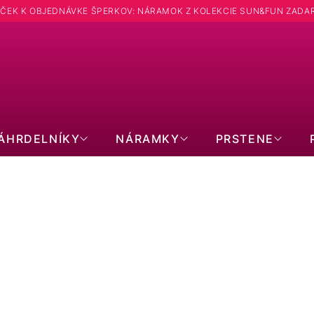
ČEK K OBJEDNÁVKE ŠPERKOV: NÁRAMOK Z KOLEKCIE SUN&FUN ZADA
Hľadať
ÁHRDELNÍKY
NÁRAMKY
PRSTENE
PRSTENE: TVAR KRUH
CHIRURGICKÁ OCEĽ
PERLOVÉ
SWA
SO ZIRKÓNOM
PRECIOSA
BEZ
MINIMALISTICKÉ
OTVORENÉ
PEV