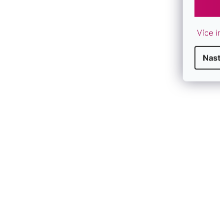
Více i
Nas
F