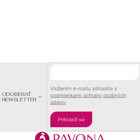
1,50 €
1,50 €
/ ks
/ ks
Z
Á
P
Ä
T
I
E
Vložením e-mailu súhlasíte s
ODOBERAŤ
podmienkami ochrany osobných
NEWSLETTER
údajov
Prihlásiť sa