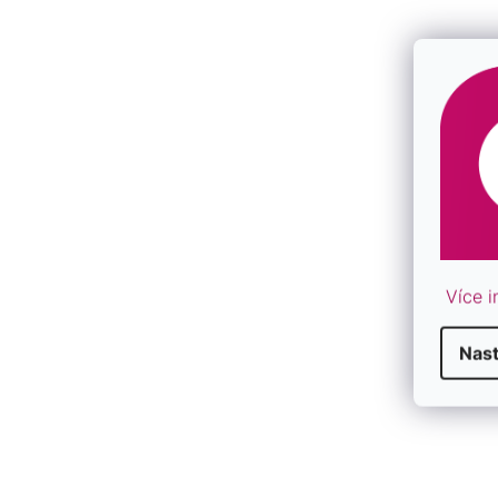
Text na prianie:
Pre skvelú sestričku, ktorá je najlepšia 
Verte, že
darček doplnený o také milé prianie poteší dv
High-contrast mode
ĎALŠIE PODOBNÉ ŠPERKY
Více i
Nas