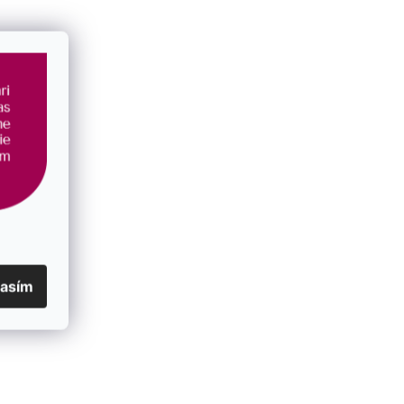
EAN
:
8590962707243
lasím