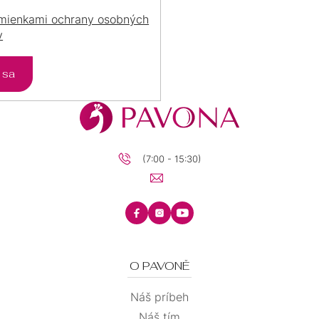
mienkami ochrany osobných
v
ť sa
(7:00 - 15:30)
O PAVONĚ
Náš príbeh
Náš tím