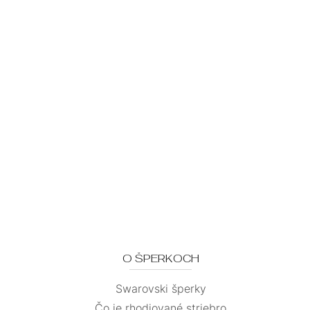
O ŠPERKOCH
Swarovski šperky
Čo je rhodiované striebro