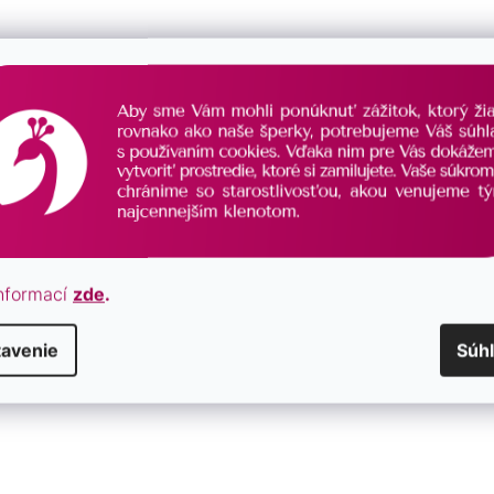
na svete.
ojnásobne. :)
nformací
zde
.
tavenie
Súh