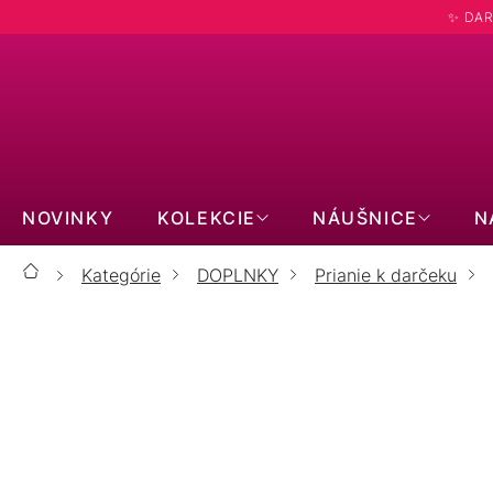
Prejsť
✨ DAR
na
obsah
NOVINKY
KOLEKCIE
NÁUŠNICE
N
Kategórie
DOPLNKY
Prianie k darčeku
Domov
Prianie pre sestričku