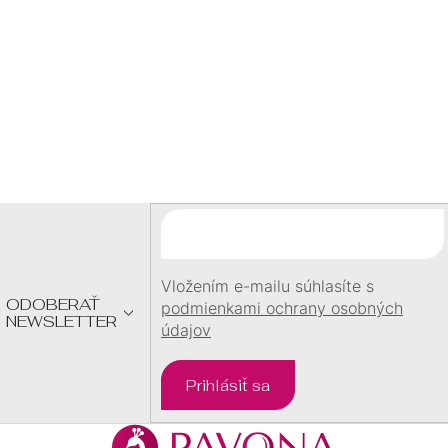
1,50 €
1,50 €
/ ks
/ ks
Z
Á
P
Ä
T
I
E
Vložením e-mailu súhlasíte s
ODOBERAŤ
podmienkami ochrany osobných
NEWSLETTER
údajov
Prihlásiť sa