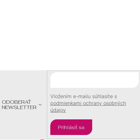
SKLADOM
SKLADOM
1,50 €
1,50 €
/ ks
/ ks
Z
Á
P
Ä
T
I
E
Vložením e-mailu súhlasíte s
ODOBERAŤ
podmienkami ochrany osobných
NEWSLETTER
údajov
Prihlásiť sa