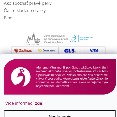
Ako spoznať pravé perly
Často kladené otázky
Blog
Vytvoril Shoptet
Copyright 2026
Pavona.sk
. Všetky práva vyhradené.
Více informací
zde
.
Nastavenie